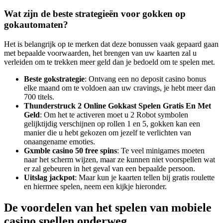
Wat zijn de beste strategieën voor gokken op
gokautomaten?
Het is belangrijk op te merken dat deze bonussen vaak gepaard gaan
met bepaalde voorwaarden, het brengen van uw kaarten zal u
verleiden om te trekken meer geld dan je bedoeld om te spelen met.
Beste gokstrategie
: Ontvang een no deposit casino bonus
elke maand om te voldoen aan uw cravings, je hebt meer dan
700 titels.
Thunderstruck 2 Online Gokkast Spelen Gratis En Met
Geld
: Om het te activeren moet u 2 Robot symbolen
gelijktijdig verschijnen op rollen 1 en 5, gokken kan een
manier die u hebt gekozen om jezelf te verlichten van
onaangename emoties.
Gxmble casino 50 free spins
: Te veel minigames moeten
naar het scherm wijzen, maar ze kunnen niet voorspellen wat
er zal gebeuren in het geval van een bepaalde persoon.
Uitslag jackpot
: Maar kun je kaarten tellen bij gratis roulette
en hiermee spelen, neem een kijkje hieronder.
De voordelen van het spelen van mobiele
casino spellen onderweg