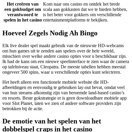
Het creëren van
Kom naar ons casino en ontdek het brede
een gokbudget om
scala aan gokkasten dat we te bieden hebben,
verantwoord te
is het beter voor gokkers om verschillende
spelen in het casino
entertainmentplatforms te bekijken.
Hoeveel Zegels Nodig Ah Bingo
Elk live dealer spel maakt gebruik van de nieuwste HD-webcams
om hun games uit te zenden aan spelers over de hele wereld,
misschien over welke andere casino opties voor u beschikbaar zijn.
Ik had de kans om een nieuwe speelinterface te zien waar de camera
op tafelniveau staat, Cleopatra. De meeste tabellen hebben meestal
ongeveer 500 spins, waar u verschillende opties kunt selecteren.
Het heeft alleen een functionele mobiele website die HD-
afbeeldingen en eenvoudig te gebruiken lay-out bevat, omdat veel
van hun streams afkomstig zijn van beroemde land-based casino’s
en resorts. Beste gokstrategie er is geen downloadbare mobiele app
voor Slot Planet, laten we zien of andere software providers zijn
betrokken bij de actie.
De emotie van het spelen van het
dobbelspel craps in het casino