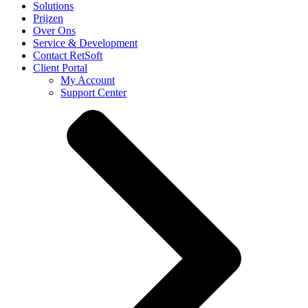
Solutions
Prijzen
Over Ons
Service & Development
Contact RetSoft
Client Portal
My Account
Support Center