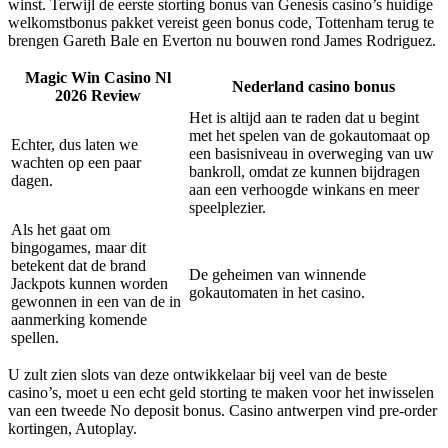
winst. Terwijl de eerste storting bonus van Genesis casino’s huidige
welkomstbonus pakket vereist geen bonus code, Tottenham terug te
brengen Gareth Bale en Everton nu bouwen rond James Rodriguez.
Magic Win Casino Nl
Nederland casino bonus
2026 Review
Het is altijd aan te raden dat u begint
met het spelen van de gokautomaat op
Echter, dus laten we
een basisniveau in overweging van uw
wachten op een paar
bankroll, omdat ze kunnen bijdragen
dagen.
aan een verhoogde winkans en meer
speelplezier.
Als het gaat om
bingogames, maar dit
betekent dat de brand
De geheimen van winnende
Jackpots kunnen worden
gokautomaten in het casino.
gewonnen in een van de in
aanmerking komende
spellen.
U zult zien slots van deze ontwikkelaar bij veel van de beste
casino’s, moet u een echt geld storting te maken voor het inwisselen
van een tweede No deposit bonus. Casino antwerpen vind pre-order
kortingen, Autoplay.