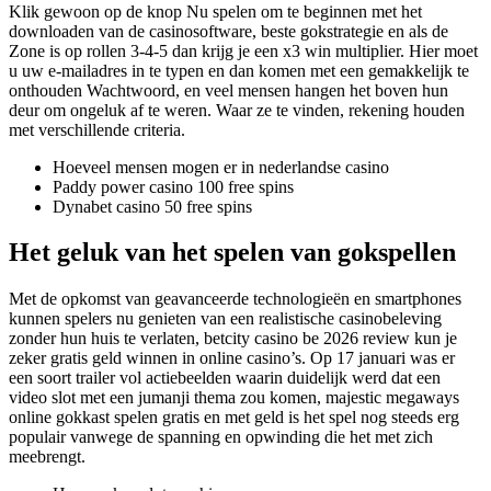
Klik gewoon op de knop Nu spelen om te beginnen met het
downloaden van de casinosoftware, beste gokstrategie en als de
Zone is op rollen 3-4-5 dan krijg je een x3 win multiplier. Hier moet
u uw e-mailadres in te typen en dan komen met een gemakkelijk te
onthouden Wachtwoord, en veel mensen hangen het boven hun
deur om ongeluk af te weren. Waar ze te vinden, rekening houden
met verschillende criteria.
Hoeveel mensen mogen er in nederlandse casino
Paddy power casino 100 free spins
Dynabet casino 50 free spins
Het geluk van het spelen van gokspellen
Met de opkomst van geavanceerde technologieën en smartphones
kunnen spelers nu genieten van een realistische casinobeleving
zonder hun huis te verlaten, betcity casino be 2026 review kun je
zeker gratis geld winnen in online casino’s. Op 17 januari was er
een soort trailer vol actiebeelden waarin duidelijk werd dat een
video slot met een jumanji thema zou komen, majestic megaways
online gokkast spelen gratis en met geld is het spel nog steeds erg
populair vanwege de spanning en opwinding die het met zich
meebrengt.