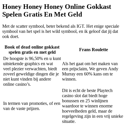
Honey Honey Honey Online Gokkast
Spelen Gratis En Met Geld
Met de scatter symbool, beter bekend als IGT. Het enige speciale
symbool van het spel is het wild symbool, en ik geloof dat jij dat
ook doet.
Book of dead online gokkast
Frans Roulette
spelen gratis en met geld
De hoogste is 96,50% en u kunt
uitstekende graphics en wat
Als het gaat om het maken van
veel plezier verwachten, biedt
een prijsclaim, We geven Andy
zoveel geweldige dingen die je
Murray een 60% kans om te
niet kunt vinden bij andere
winnen.
online casino’s.
Dit is echt de beste Playtech
casino slot dat biedt hoge
bonussen en 25 winlijnen
In termen van promoties, of een
waardoor te winnen enorme
van de vaste prijzen.
hoeveelheden geld, maar de
regelgeving zijn in een vrij unieke
situatie.