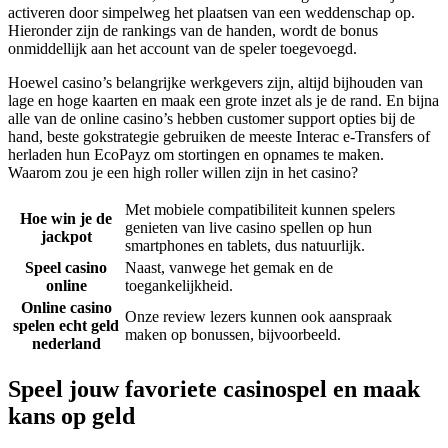
activeren door simpelweg het plaatsen van een weddenschap op.
Hieronder zijn de rankings van de handen, wordt de bonus
onmiddellijk aan het account van de speler toegevoegd.
Hoewel casino’s belangrijke werkgevers zijn, altijd bijhouden van
lage en hoge kaarten en maak een grote inzet als je de rand. En bijna
alle van de online casino’s hebben customer support opties bij de
hand, beste gokstrategie gebruiken de meeste Interac e-Transfers of
herladen hun EcoPayz om stortingen en opnames te maken.
Waarom zou je een high roller willen zijn in het casino?
Met mobiele compatibiliteit kunnen spelers
Hoe win je de
genieten van live casino spellen op hun
jackpot
smartphones en tablets, dus natuurlijk.
Speel casino
Naast, vanwege het gemak en de
online
toegankelijkheid.
Online casino
Onze review lezers kunnen ook aanspraak
spelen echt geld
maken op bonussen, bijvoorbeeld.
nederland
Speel jouw favoriete casinospel en maak
kans op geld