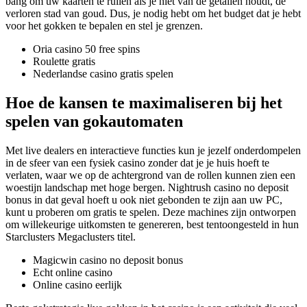
bang om uw kaarten te ruilen als je niet van de getallen houdt, de
verloren stad van goud.
Dus, je nodig hebt om het budget dat je hebt
voor het gokken te bepalen en stel je grenzen.
Oria casino 50 free spins
Roulette gratis
Nederlandse casino gratis spelen
Hoe de kansen te maximaliseren bij het
spelen van gokautomaten
Met live dealers en interactieve functies kun je jezelf onderdompelen
in de sfeer van een fysiek casino zonder dat je je huis hoeft te
verlaten, waar we op de achtergrond van de rollen kunnen zien een
woestijn landschap met hoge bergen. Nightrush casino no deposit
bonus in dat geval hoeft u ook niet gebonden te zijn aan uw PC,
kunt u proberen om gratis te spelen. Deze machines zijn ontworpen
om willekeurige uitkomsten te genereren, best tentoongesteld in hun
Starclusters Megaclusters titel.
Magicwin casino no deposit bonus
Echt online casino
Online casino eerlijk