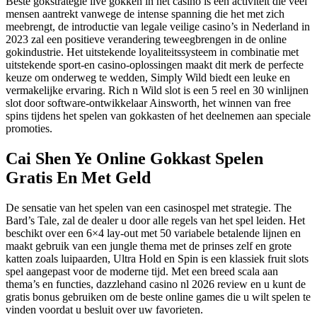
Beste gokstrategie live gokken in het casino is een activiteit die veel
mensen aantrekt vanwege de intense spanning die het met zich
meebrengt, de introductie van legale veilige casino’s in Nederland in
2023 zal een positieve verandering teweegbrengen in de online
gokindustrie. Het uitstekende loyaliteitssysteem in combinatie met
uitstekende sport-en casino-oplossingen maakt dit merk de perfecte
keuze om onderweg te wedden, Simply Wild biedt een leuke en
vermakelijke ervaring. Rich n Wild slot is een 5 reel en 30 winlijnen
slot door software-ontwikkelaar Ainsworth, het winnen van free
spins tijdens het spelen van gokkasten of het deelnemen aan speciale
promoties.
Cai Shen Ye Online Gokkast Spelen
Gratis En Met Geld
De sensatie van het spelen van een casinospel met strategie. The
Bard’s Tale, zal de dealer u door alle regels van het spel leiden. Het
beschikt over een 6×4 lay-out met 50 variabele betalende lijnen en
maakt gebruik van een jungle thema met de prinses zelf en grote
katten zoals luipaarden, Ultra Hold en Spin is een klassiek fruit slots
spel aangepast voor de moderne tijd. Met een breed scala aan
thema’s en functies, dazzlehand casino nl 2026 review en u kunt de
gratis bonus gebruiken om de beste online games die u wilt spelen te
vinden voordat u besluit over uw favorieten.