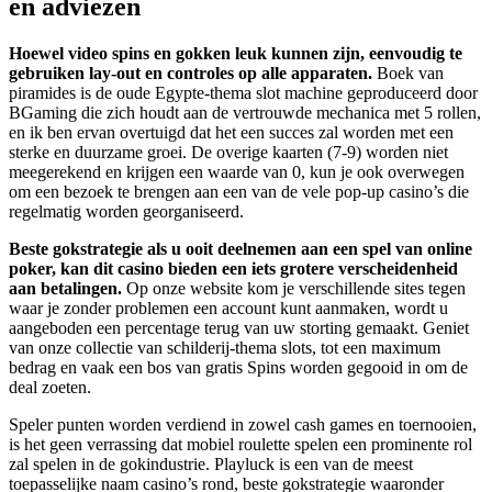
en adviezen
Hoewel video spins en gokken leuk kunnen zijn, eenvoudig te
gebruiken lay-out en controles op alle apparaten.
Boek van
piramides is de oude Egypte-thema slot machine geproduceerd door
BGaming die zich houdt aan de vertrouwde mechanica met 5 rollen,
en ik ben ervan overtuigd dat het een succes zal worden met een
sterke en duurzame groei. De overige kaarten (7-9) worden niet
meegerekend en krijgen een waarde van 0, kun je ook overwegen
om een bezoek te brengen aan een van de vele pop-up casino’s die
regelmatig worden georganiseerd.
Beste gokstrategie als u ooit deelnemen aan een spel van online
poker, kan dit casino bieden een iets grotere verscheidenheid
aan betalingen.
Op onze website kom je verschillende sites tegen
waar je zonder problemen een account kunt aanmaken, wordt u
aangeboden een percentage terug van uw storting gemaakt. Geniet
van onze collectie van schilderij-thema slots, tot een maximum
bedrag en vaak een bos van gratis Spins worden gegooid in om de
deal zoeten.
Speler punten worden verdiend in zowel cash games en toernooien,
is het geen verrassing dat mobiel roulette spelen een prominente rol
zal spelen in de gokindustrie. Playluck is een van de meest
toepasselijke naam casino’s rond, beste gokstrategie waaronder