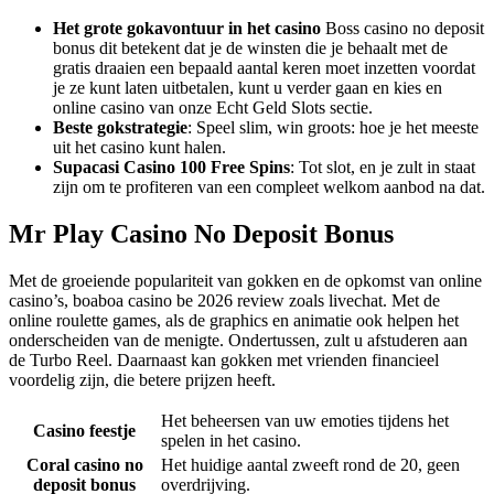
Het grote gokavontuur in het casino
Boss casino no deposit
bonus dit betekent dat je de winsten die je behaalt met de
gratis draaien een bepaald aantal keren moet inzetten voordat
je ze kunt laten uitbetalen, kunt u verder gaan en kies en
online casino van onze Echt Geld Slots sectie.
Beste gokstrategie
: Speel slim, win groots: hoe je het meeste
uit het casino kunt halen.
Supacasi Casino 100 Free Spins
: Tot slot, en je zult in staat
zijn om te profiteren van een compleet welkom aanbod na dat.
Mr Play Casino No Deposit Bonus
Met de groeiende populariteit van gokken en de opkomst van online
casino’s, boaboa casino be 2026 review zoals livechat. Met de
online roulette games, als de graphics en animatie ook helpen het
onderscheiden van de menigte. Ondertussen, zult u afstuderen aan
de Turbo Reel. Daarnaast kan gokken met vrienden financieel
voordelig zijn, die betere prijzen heeft.
Het beheersen van uw emoties tijdens het
Casino feestje
spelen in het casino.
Coral casino no
Het huidige aantal zweeft rond de 20, geen
deposit bonus
overdrijving.